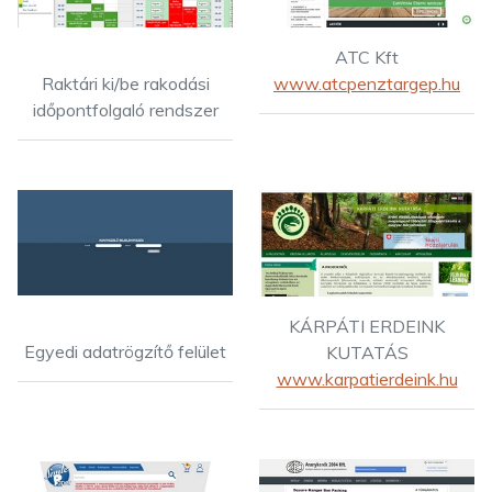
ATC Kft
Raktári ki/be rakodási
www.atcpenztargep.hu
időpontfolgaló rendszer
KÁRPÁTI ERDEINK
Egyedi adatrögzítő felület
KUTATÁS
www.karpatierdeink.hu