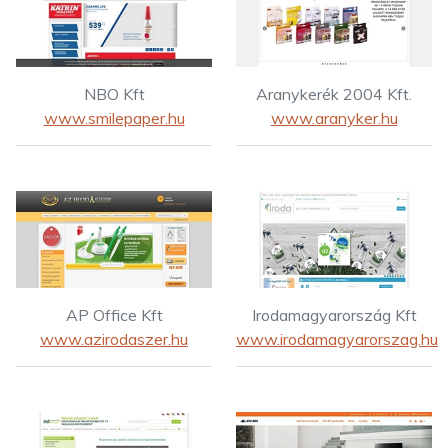
NBO Kft
Aranykerék 2004 Kft.
www.smilepaper.hu
www.aranyker.hu
AP Office Kft
Irodamagyarország Kft
www.azirodaszer.hu
www.irodamagyarorszag.hu