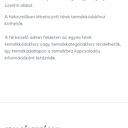
szerinti alakul.
A hírkezelőben létrehozott hírek termékkódokhoz
köthetők.
A hír kezelő admin felületen az egyes hírek
termékkódokhoz vagy termékkategóriákhoz rendelhetők,
így termékadatlapon a termékhez kapcsolódóü
információként listázódik.