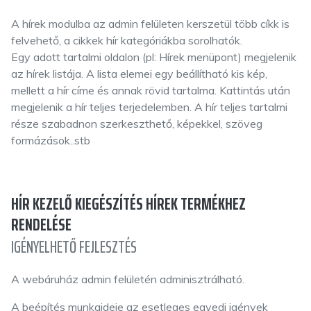
A hírek modulba az admin felületen kerszetül több cíkk is
felvehető, a cikkek hír kategóriákba sorolhatók.
Egy adott tartalmi oldalon (pl: Hírek menüpont) megjelenik
az hírek listája. A lista elemei egy beállítható kis kép,
mellett a hír címe és annak rövid tartalma. Kattintás után
megjelenik a hír teljes terjedelemben. A hír teljes tartalmi
része szabadnon szerkeszthető, képekkel, szöveg
formázások..stb
HÍR KEZELŐ KIEGÉSZÍTÉS HÍREK TERMÉKHEZ
RENDELÉSE
IGÉNYELHETŐ FEJLESZTÉS
A webáruház admin felületén adminisztrálható.
A beépítés munkaideje az esetleges egyedi igények