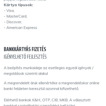
Kártya típusok:
- Visa,
- MasterCard,
- Discover,
- American Express
BANKKÁRTYÁS FIZETÉS
IGÉNYELHETŐ FEJLESZTÉS
A beépítés munkaideje az esetleges egyedi igények /
megoldások szerinti alakul
A megrendelelt áruk ellenértéke a megrendeléskor online
banki felületen keresztül azonnal kifizethető.
Elérhető bankok K&H;, OTP, CIB, MKB. A választott
bankkal szolgáltatási szerződést kell kötni.