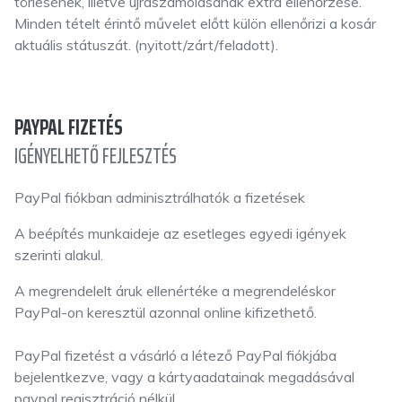
törlésének, illetve újraszámolásának extra ellenőrzése.
Minden tételt érintő művelet előtt külön ellenőrizi a kosár
aktuális státuszát. (nyitott/zárt/feladott).
PAYPAL FIZETÉS
IGÉNYELHETŐ FEJLESZTÉS
PayPal fiókban adminisztrálhatók a fizetések
A beépítés munkaideje az esetleges egyedi igények
szerinti alakul.
A megrendelelt áruk ellenértéke a megrendeléskor
PayPal-on keresztül azonnal online kifizethető.
PayPal fizetést a vásárló a létező PayPal fiókjába
bejelentkezve, vagy a kártyaadatainak megadásával
paypal regisztráció nélkül