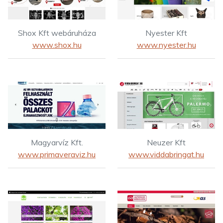
Shox Kft webáruháza
Nyester Kft
www.shox.hu
www.nyester.hu
Magyarvíz Kft.
Neuzer Kft
www.primaveraviz.hu
www.viddabringat.hu