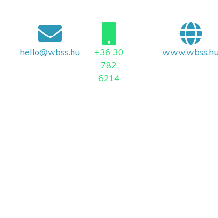
hello@wbss.hu
+36 30
www.wbss.h
782
6214